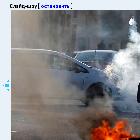
Слайд-шоу [
остановить
]