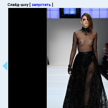
Слайд-шоу [
запустить
]