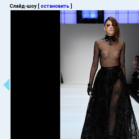
Слайд-шоу [
остановить
]