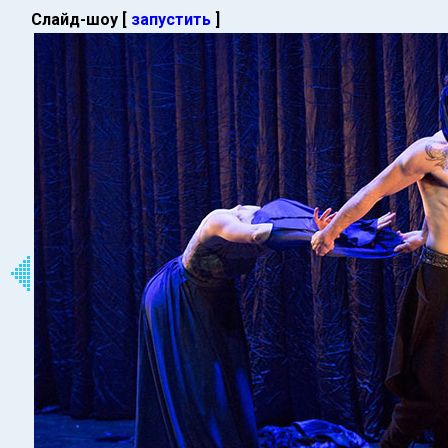
Слайд-шоу [
запустить
]