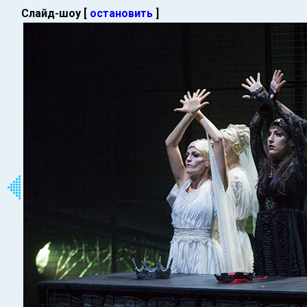
Слайд-шоу [
остановить
]