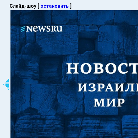
Слайд-шоу [
остановить
]