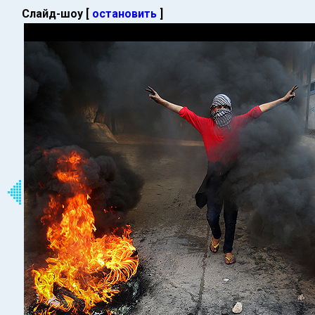
Слайд-шоу [
остановить
]