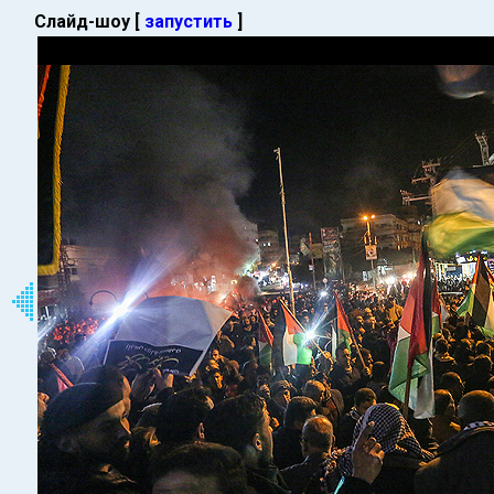
Слайд-шоу [
запустить
]