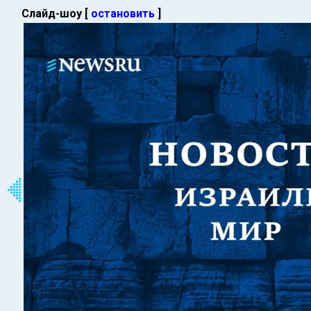
Слайд-шоу [
остановить
]