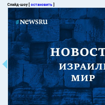
Слайд-шоу [
остановить
]