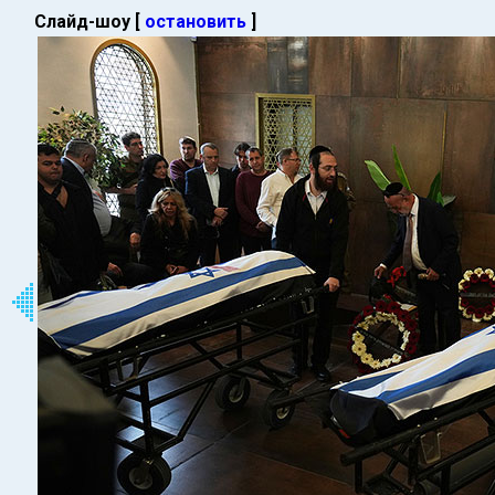
Слайд-шоу [
остановить
]