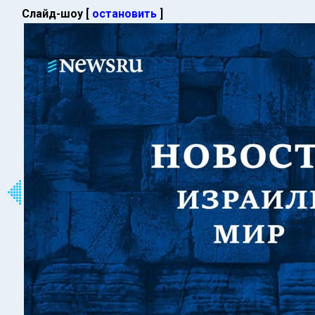
Слайд-шоу [
остановить
]