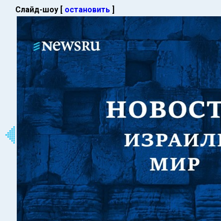
Слайд-шоу [
остановить
]