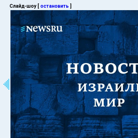
Слайд-шоу [
остановить
]