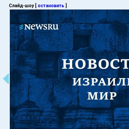
Слайд-шоу [
остановить
]