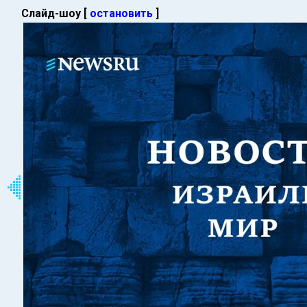
Слайд-шоу [
остановить
]