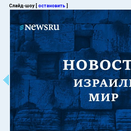
Слайд-шоу [
остановить
]