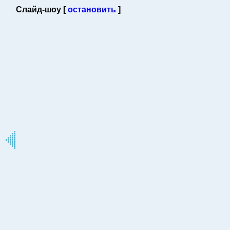
Слайд-шоу [
остановить
]