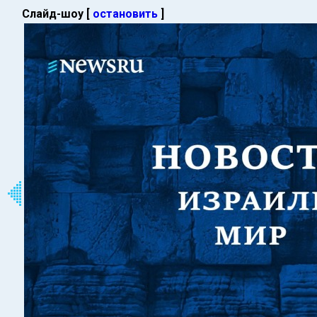
Слайд-шоу [
остановить
]