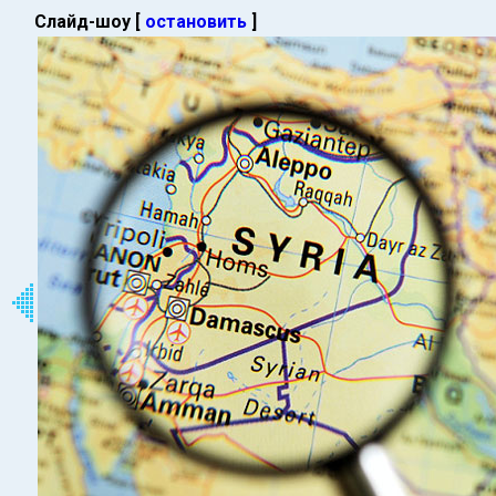
Слайд-шоу [
остановить
]