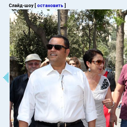
Слайд-шоу [
остановить
]