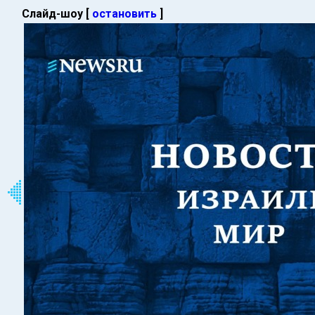
Слайд-шоу [
остановить
]