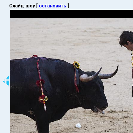
Слайд-шоу [
остановить
]