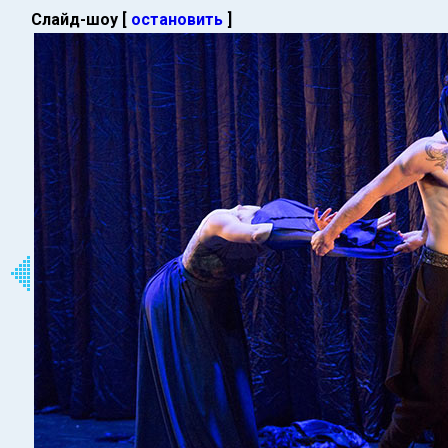
Слайд-шоу [
остановить
]