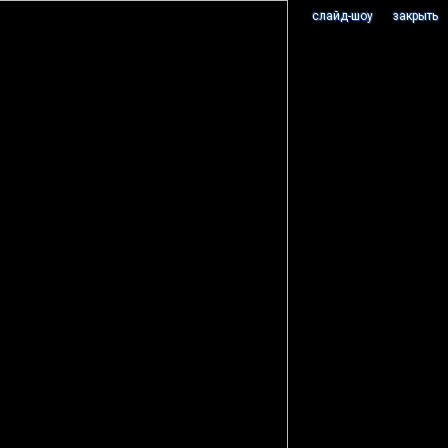
cлайд-шоу
закрыть