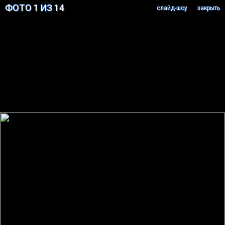
ФОТО 1 ИЗ 14
cлайд-шоу
закрыть