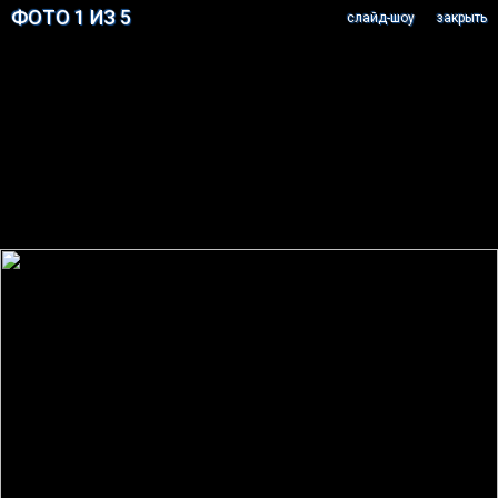
ФОТО 1 ИЗ 5
cлайд-шоу
закрыть