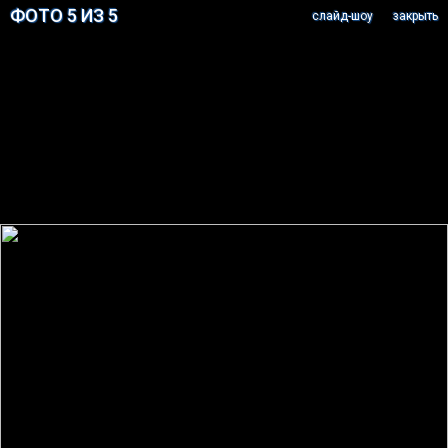
ФОТО 5 ИЗ 5
cлайд-шоу
закрыть