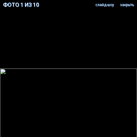
ФОТО 1 ИЗ 10
cлайд-шоу
закрыть