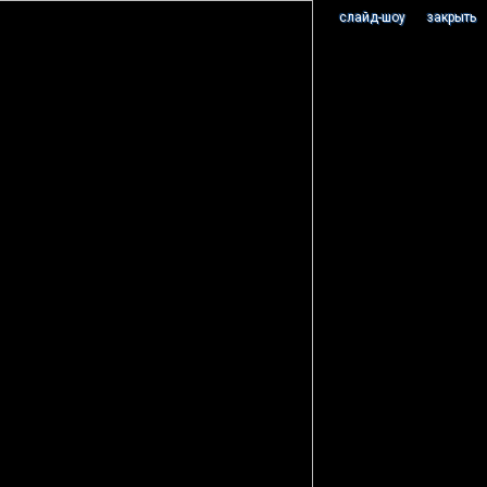
cлайд-шоу
закрыть