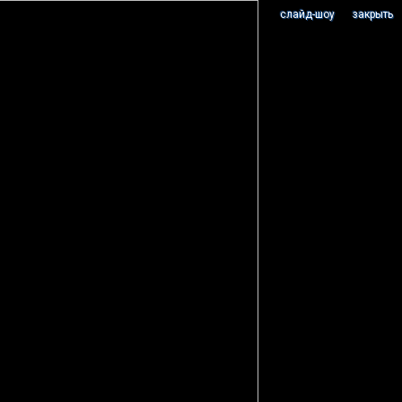
cлайд-шоу
закрыть