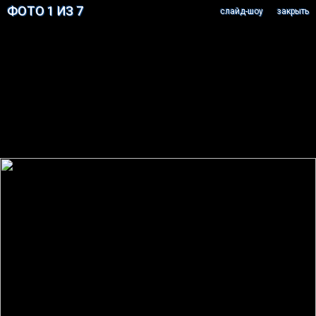
ФОТО 1 ИЗ 7
cлайд-шоу
закрыть