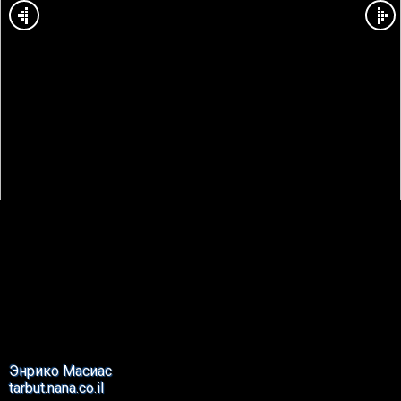
Энрико Масиас
tarbut.nana.co.il