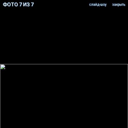
ФОТО 7 ИЗ 7
cлайд-шоу
закрыть