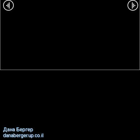
Дана Бергер
danaberger.up.co.il