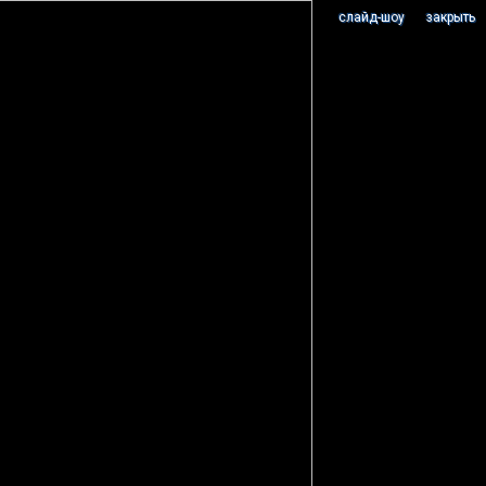
cлайд-шоу
закрыть