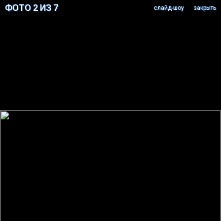
ФОТО 2 ИЗ 7
cлайд-шоу
закрыть