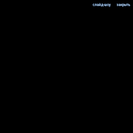
cлайд-шоу
закрыть