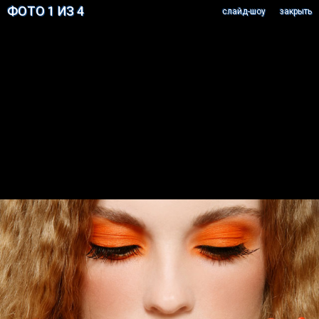
ФОТО 1 ИЗ 4
cлайд-шоу
закрыть