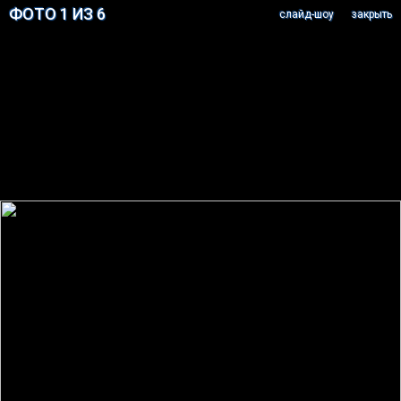
ФОТО 1 ИЗ 6
cлайд-шоу
закрыть