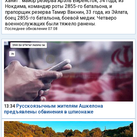
Ханит": майор резерва Арэль Биренсток, 34 года, из
Нокдима, командир роты 2855-го батальона, и
прапорщик резерва Тамир Вакнин, 33 года, из Эйлата,
боец 2855-го батальона, боевой медик. Четверо
военнослужащих были тяжело ранены.
Последнее обновление 07:08
Русскоязычным жителям Ашкелона
13:34
предъявлены обвинения в шпионаже