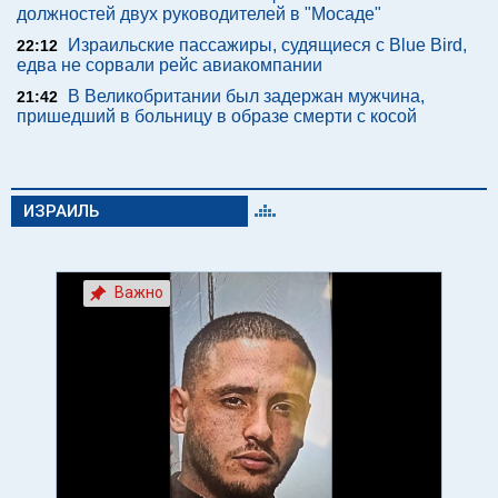
должностей двух руководителей в "Мосаде"
Израильские пассажиры, судящиеся с Blue Bird,
22:12
едва не сорвали рейс авиакомпании
В Великобритании был задержан мужчина,
21:42
пришедший в больницу в образе смерти с косой
ИЗРАИЛЬ
Важно