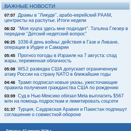
ВАЖНЫЕ НОВОСТИ
Драмы в "Ликуде", арабо-еврейский РААМ,
07:07
центристы на распутье. Итоги недели
"Моя хуцпа здесь мне подходит". Татьяна Глезер в
06:32
передаче "Детский недетский вопрос"
1036-й день войны: действия в Газе и Ливане,
06:25
операции в Иудее и Самарии
Прогноз погоды в Израиле на 7 августа: спад
05:45
жары, переменная облачность
WSJ: разведка США допускает ограниченную
05:08
атаку России на страну NATO в ближайшие годы
Трамп подписал новые указы, ужесточающие
04:46
правила получения гражданства США по рождению
Суд в Нью-Мексико обязал Meta выплатить $567
03:09
млн на помощь подросткам и лимитировать соцсети
Турция, Саудовская Аравия и Пакистан подпишут
01:37
соглашение о совместной обороне