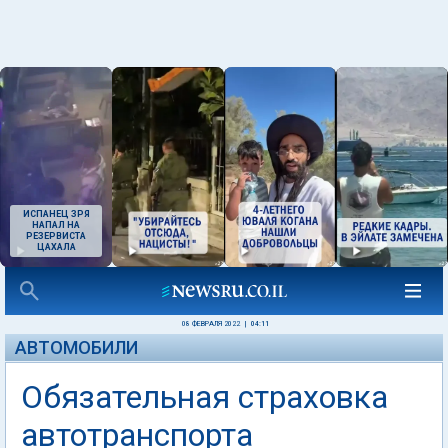
ИСПАНЕЦ ЗРЯ
НАПАЛ НА
РЕЗЕРВИСТА
ЦАХАЛА
08 ФЕВРАЛЯ 2022
|
04:11
АВТОМОБИЛИ
Обязательная страховка
автотранспорта