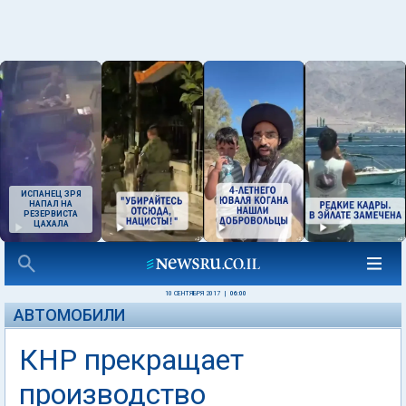
ИСПАНЕЦ ЗРЯ
НАПАЛ НА
РЕЗЕРВИСТА
ЦАХАЛА
10 СЕНТЯБРЯ 2017
|
06:00
АВТОМОБИЛИ
КНР прекращает
производство