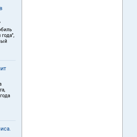
в
"
обиль
года",
ный
пит
а
ra,
года
иса.