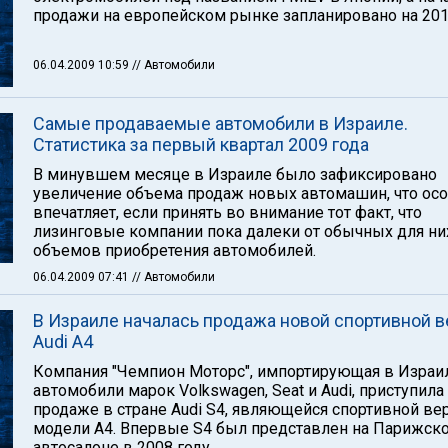
продажи на европейском рынке запланировано на 201
06.04.2009 10:59
// Автомобили
Самые продаваемые автомобили в Израиле.
Статистика за первый квартал 2009 года
В минувшем месяце в Израиле было зафиксировано
увеличение объема продаж новых автомашин, что ос
впечатляет, если принять во внимание тот факт, что
лизинговые компании пока далеки от обычных для ни
объемов приобретения автомобилей.
06.04.2009 07:41
// Автомобили
В Израиле началась продажа новой спортивной 
Audi A4
Компания "Чемпион Моторс", импортирующая в Израи
автомобили марок Volkswagen, Seat и Audi, приступила
продаже в стране Audi S4, являющейся спортивной ве
модели A4. Впервые S4 был представлен на Парижск
автосалоне в 2008 году.