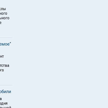
клы
ного
ьного
е
емое"
нт
тства
rs
обили
а
одня
ольшей