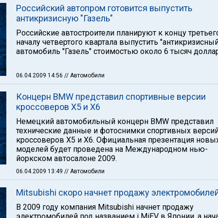
Российский автопром готовится выпустить
антикризисную "Газель"
Российские автостроители планируют к концу третьег
началу четвертого квартала выпустить "антикризисный
автомобиль "Газель" стоимостью около 6 тысяч долла
06.04.2009 14:56
// Автомобили
Концерн BMW представил спортивные версии
кроссоверов Х5 и Х6
Немецкий автомобильный концерн BMW представил
технические данные и фотоснимки спортивных верси
кроссоверов Х5 и Х6. Официальная презентация новы
моделей будет проведена на Международном нью-
йоркском автосалоне 2009.
06.04.2009 13:49
// Автомобили
Mitsubishi скоро начнет продажу электромобиле
В 2009 году компания Mitsubishi начнет продажу
электромобилей под названием i MiEV в Японии, а нач