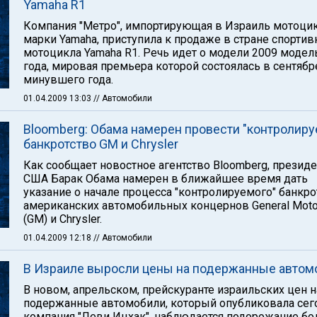
Yamaha R1
Компания "Метро", импортирующая в Израиль мотоци
марки Yamaha, приступила к продаже в стране спортив
мотоцикла Yamaha R1. Речь идет о модели 2009 модел
года, мировая премьера которой состоялась в сентябр
минувшего года.
01.04.2009 13:03
// Автомобили
Bloomberg: Обама намерен провести "контролиру
банкротство GM и Chrysler
Как сообщает новостное агентство Bloomberg, президе
США Барак Обама намерен в ближайшее время дать
указание о начале процесса "контролируемого" банкро
американских автомобильных концернов General Moto
(GM) и Chrysler.
01.04.2009 12:18
// Автомобили
В Израиле выросли цены на подержанные автом
В новом, апрельском, прейскуранте израильских цен н
подержанные автомобили, который опубликовала сег
компания "Леви Ицхак", наблюдается подорожание б