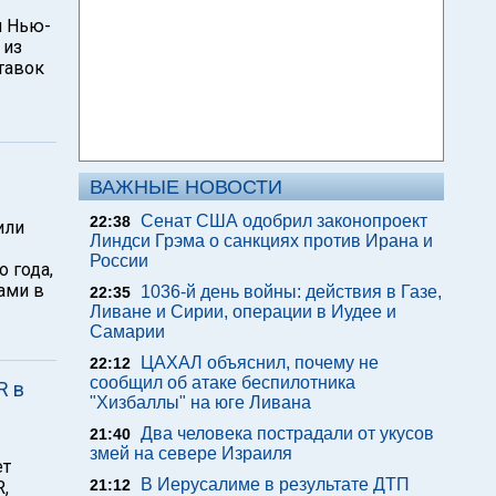
й Нью-
 из
тавок
ВАЖНЫЕ НОВОСТИ
Сенат США одобрил законопроект
22:38
или
Линдси Грэма о санкциях против Ирана и
России
 года,
ами в
1036-й день войны: действия в Газе,
22:35
Ливане и Сирии, операции в Иудее и
Самарии
ЦАХАЛ объяснил, почему не
22:12
сообщил об атаке беспилотника
R в
"Хизбаллы" на юге Ливана
Два человека пострадали от укусов
21:40
змей на севере Израиля
ет
В Иерусалиме в результате ДТП
21:12
,