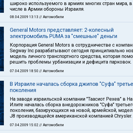
широко используемого в армиях многих стран мира, в
числе в Армии обороны Израиля.
08.04.2009 13:13
// Автомобили
General Motors представляет: 2-колесный
электромобиль PUMA за "смешные" деньги
Корпорация General Motors в сотрудничестве с компа
Segway Inc разрабатывают сегодня принципиально н
модель личного транспортного средства, которая пом
решить проблемы урбанизации и дефицита парковок.
07.04.2009 18:50
// Автомобили
В Израиле началась сборка джипов "Суфа" третье
поколения
На заводе израильской компании "Таасиот Рехев" в На
Илите началась сборка внедорожников "Суфа" третьег
поколения, базирующихся на новой, армейской, модел
J8 производящейся американской компанией Chrysler.
07.04.2009 15:02
// Автомобили