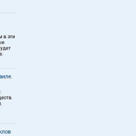
 в эти
ые
будет
e.
аиле.
х
еств.
х
клов