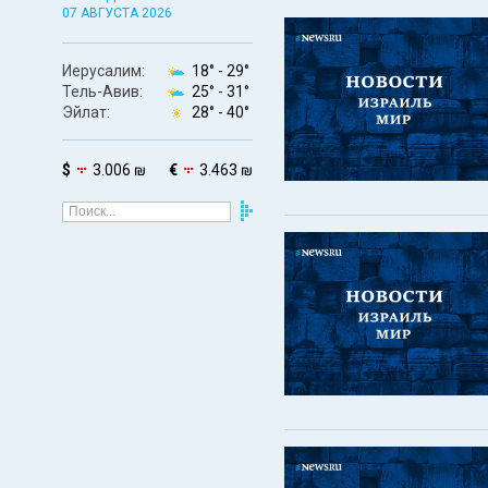
07 АВГУСТА 2026
Иерусалим:
18° -
29°
Тель-Авив:
25° -
31°
Эйлат:
28° -
40°
$
3.006 ₪
€
3.463 ₪