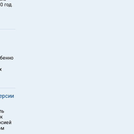
0 год.
обенно
х
версии
ль
 к
рсией
ом