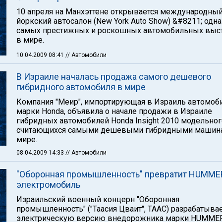
10 апреля на Манхэттене открывается международны
йоркский автосалон (New York Auto Show) &#8211; одна
самых престижных и роскошных автомобильных выс
в мире.
10.04.2009 08:41
// Автомобили
В Израиле началась продажа самого дешевого
гибридного автомобиля в мире
Компания "Меир", импортирующая в Израиль автомоб
марки Honda, объявила о начале продажи в Израиле
гибридных автомобилей Honda Insight 2010 модельного
считающихся самыми дешевыми гибридными машин
мире.
08.04.2009 14:33
// Автомобили
"Оборонная промышленность" превратит HUMME
электромобиль
Израильский военный концерн "Оборонная
промышленность" ("Таасия Цваит", ТААС) разрабатыва
электрическую версию внедорожника марки HUMMER