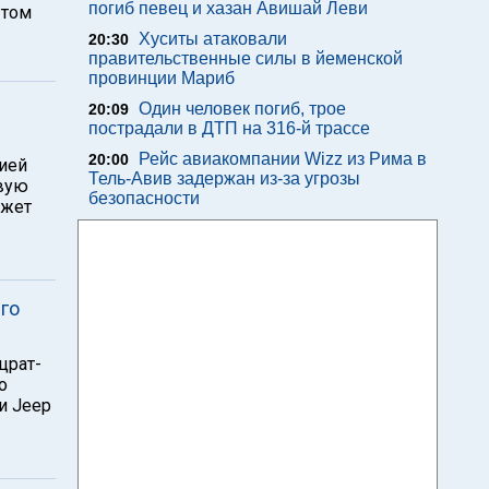
погиб певец и хазан Авишай Леви
 том
Хуситы атаковали
20:30
правительственные силы в йеменской
провинции Мариб
Один человек погиб, трое
20:09
пострадали в ДТП на 316-й трассе
Рейс авиакомпании Wizz из Рима в
20:00
нией
Тель-Авив задержан из-за угрозы
овую
безопасности
ожет
го
црат-
о
и Jeep