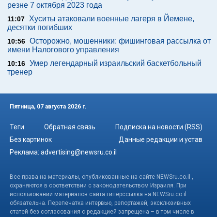
резне 7 октября 2023 года
Хуситы атаковали военные лагеря в Йемене,
11:07
десятки погибших
Осторожно, мошенники: фишинговая рассылка от
10:56
имени Налогового управления
Умер легендарный израильский баскетбольный
10:16
тренер
Пятница, 07 августа 2026 г.
Теги
Обратная связь
Подписка на новости (RSS)
Без картинок
Данные редакции и устав
Реклама:
advertising@newsru.co.il
Все права на материалы, опубликованные на сайте NEWSru.co.il ,
охраняются в соответствии с законодательством Израиля. При
использовании материалов сайта гиперссылка на NEWSru.co.il
обязательна. Перепечатка интервью, репортажей, эксклюзивных
статей без согласования с редакцией запрещена – в том числе в