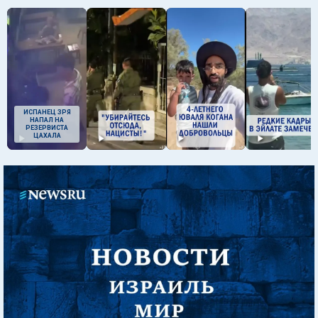
ИСПАНЕЦ ЗРЯ
НАПАЛ НА
РЕЗЕРВИСТА
ЦАХАЛА