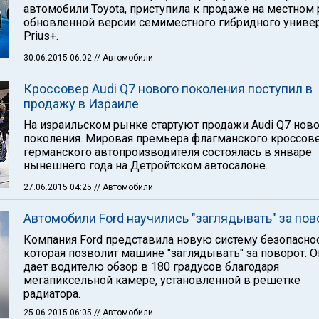
автомобили Toyota, приступила к продаже на местном
обновленной версии семиместного гибридного униве
Prius+.
30.06.2015 06:02
// Автомобили
Кроссовер Audi Q7 нового поколения поступил в
продажу в Израиле
На израильском рынке стартуют продажи Audi Q7 нов
поколения. Мировая премьера флагманского кроссов
германского автопроизводителя состоялась в январе
нынешнего года на Детройтском автосалоне.
27.06.2015 04:25
// Автомобили
Автомобили Ford научились "заглядывать" за по
Компания Ford представила новую систему безопаснос
которая позволит машине "заглядывать" за поворот. О
дает водителю обзор в 180 градусов благодаря
мегапиксельной камере, установленной в решетке
радиатора.
25.06.2015 06:05
// Автомобили