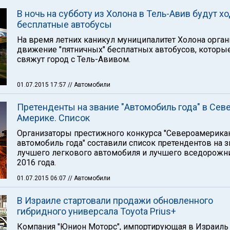
В ночь на субботу из Холона в Тель-Авив будут х
бесплатные автобусы
На время летних каникул муниципалитет Холона орган
движение "пятничных" бесплатных автобусов, которы
свяжут город с Тель-Авивом.
01.07.2015 17:57
// Автомобили
Претенденты на звание "Автомобиль года" в Сев
Америке. Список
Организаторы престижного конкурса "Североамерика
автомобиль года" составили список претендентов на 
лучшего легкового автомобиля и лучшего вседорожн
2016 года.
01.07.2015 06:07
// Автомобили
В Израиле стартовали продажи обновленного
гибридного универсала Toyota Prius+
Компания "Юнион Моторс", импортирующая в Израиль