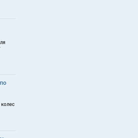
ля
т
 по
 колес