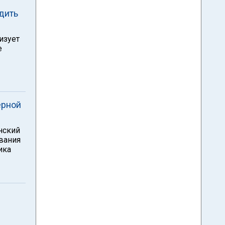
одить
изует
е
ерной
нский
звания
ика