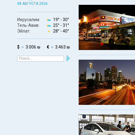
08 АВГУСТА 2026
Иерусалим:
19° -
30°
Тель-Авив:
25° -
31°
Эйлат:
28° -
40°
$
3.006 ₪
€
3.463 ₪