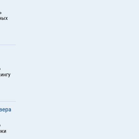
ь
ных
о
ингу
вера
о
нки