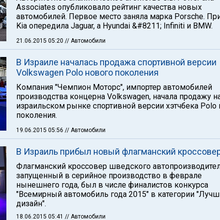
Associates опубликовало рейтинг качества новых
автомобилей. Первое место заняла марка Porsche. Пр
Kia опередила Jaguar, а Hyundai &#8211; Infiniti и BMW.
21.06.2015 05:20
// Автомобили
В Израиле началась продажа спортивной версии
Volkswagen Polo нового поколения
Компания "Чемпион Моторс", импортер автомобилей
производства концерна Volkswagen, начала продажу н
израильском рынке спортивной версии хэтчбека Polo
поколения.
19.06.2015 05:56
// Автомобили
В Израиль прибыл новый флагманский кроссовер
Флагманский кроссовер шведского автопроизводител
запущенный в серийное производство в феврале
нынешнего года, был в числе финалистов конкурса
"Всемирный автомобиль года 2015" в категории "Луч
дизайн".
18.06.2015 05:41
// Автомобили