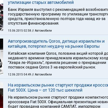
утилизации старых автомобилей
Банк Израиля выступил с рекомендацией возобновит
государственную программу по утилизации транспорт
средств, приостановленную полтора года назад из-за
отсутствия финансирования.
15.06.2015 02:58
// Автомобили
Автопроизводитель Qoros, детище израильтян и
китайцев, потерпел неудачу на рынке Европы
Китайская компания Qoros, половина акций которой д
недавнего времени принадлежала израильскому холд
"Хевра ле-Исраэль", приняла решение о прекращении
поставок седана Qoros 3 на европейский рынок.
12.06.2015 04:49
// Автомобили
На израильском рынке стартуют продажи кроссо
Fiat 500X. Цена – от 120 тыс шекелей
На израильском рынке стартуют продажи компактног
кроссовера Fiat 500X. Официальная презентация нови
будет проведена компанией САМЛАТ, импортером