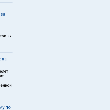
е
 за
стовых
рда
елет
ит
венной
му по