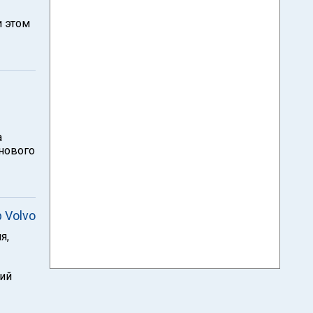
и этом
а
 нового
 Volvo
я,
ший