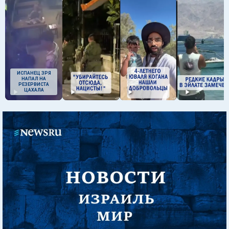
ИСПАНЕЦ ЗРЯ
НАПАЛ НА
РЕЗЕРВИСТА
ЦАХАЛА