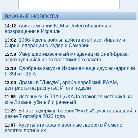
ВАЖНЫЕ НОВОСТИ
Авиакомпании KLM и United объявили о
14:12
возвращении в Израиль
1036-й день войны: действия в Газе, Ливане и
13:02
Сирии, операции в Иудее и Самарии
Умер шестимесячный младенец из Бней-Брака,
12:58
задохнувшийся из-за пластикового пакета
Одобрена закупка Израилем еще двух эскадрилий
12:10
F-35I и F-15IA
Драмы в "Ликуде", арабо-еврейский РААМ,
12:00
центристы на распутье. Итоги недели
Источники: БПЛА ЦАХАЛа атаковал мотоцикл на
11:55
юге Ливана, убитый и раненый
В Газе задержан боевик "Нухбы", участвовавший в
11:29
резне 7 октября 2023 года
Хуситы атаковали военные лагеря в Йемене,
11:07
десятки погибших