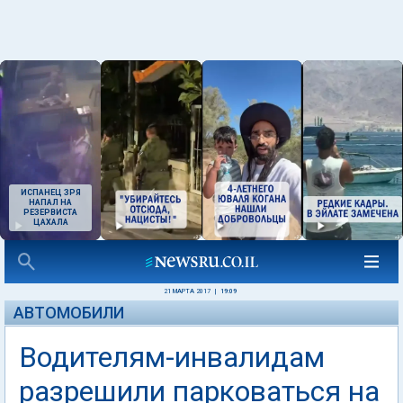
ИСПАНЕЦ ЗРЯ
НАПАЛ НА
РЕЗЕРВИСТА
ЦАХАЛА
21 МАРТА 2017
|
19:09
АВТОМОБИЛИ
Водителям-инвалидам
разрешили парковаться на