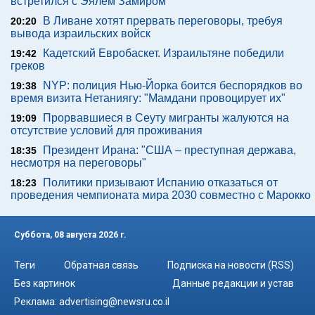
встретился с Эялем Замиром
В Ливане хотят прервать переговоры, требуя
20:20
вывода израильских войск
Кадетский Евробаскет. Израильтяне победили
19:42
греков
NYP: полиция Нью-Йорка боится беспорядков во
19:38
время визита Нетаниягу: "Мамдани провоцирует их"
Прорвавшиеся в Сеуту мигранты жалуются на
19:09
отсутствие условий для проживания
Президент Ирана: "США – преступная держава,
18:35
несмотря на переговоры"
Политики призывают Испанию отказаться от
18:23
проведения чемпионата мира 2030 совместно с Марокко
Суббота, 08 августа 2026 г.
Теги
Обратная связь
Подписка на новости (RSS)
Без картинок
Данные редакции и устав
Реклама:
advertising@newsru.co.il