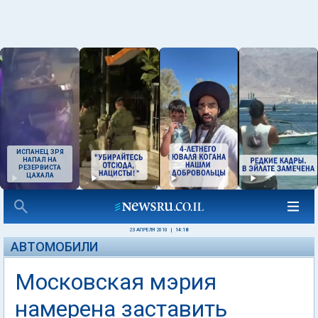
ИСПАНЕЦ ЗРЯ
НАПАЛ НА
РЕЗЕРВИСТА
ЦАХАЛА
23 АПРЕЛЯ 2010
|
14:18
АВТОМОБИЛИ
Московская мэрия
намерена заставить