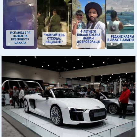
ИСПАНЕЦ ЗРЯ
НАПАЛ НА
РЕЗЕРВИСТА
ЦАХАЛА