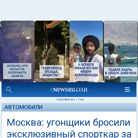
ИСПАНЕЦ ЗРЯ
НАПАЛ НА
РЕЗЕРВИСТА
ЦАХАЛА
23 СЕНТЯБРЯ 2009
|
19:34
АВТОМОБИЛИ
Москва: угонщики бросили
эксклюзивный спорткар за