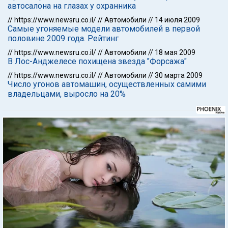
автосалона на глазах у охранника
//
https://www.newsru.co.il/
//
Автомобили
//
14 июля 2009
Самые угоняемые модели автомобилей в первой
половине 2009 года. Рейтинг
//
https://www.newsru.co.il/
//
Автомобили
//
18 мая 2009
В Лос-Анджелесе похищена звезда "Форсажа"
//
https://www.newsru.co.il/
//
Автомобили
//
30 марта 2009
Число угонов автомашин, осуществленных самими
владельцами, выросло на 20%