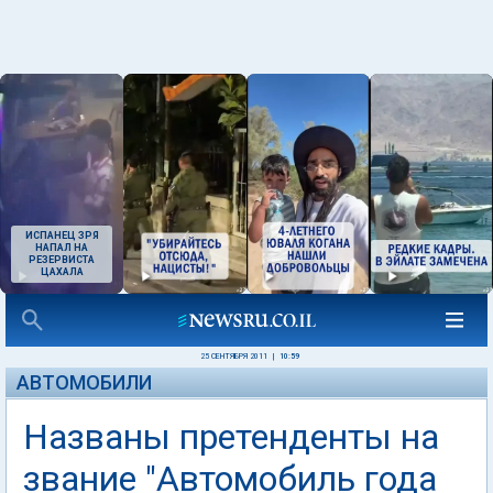
ИСПАНЕЦ ЗРЯ
НАПАЛ НА
РЕЗЕРВИСТА
ЦАХАЛА
25 СЕНТЯБРЯ 2011
|
10:59
АВТОМОБИЛИ
Названы претенденты на
звание "Автомобиль года